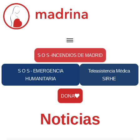
Saltar
al
contenido
S O S -INCENDIOS DE MADRID
S O S - EMERGENCIA
Teleasistencia Médica
HUMANITARIA
SIRHE
DONA
Noticias