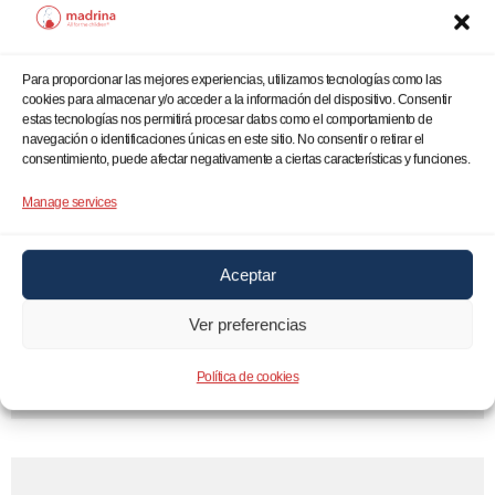
Para proporcionar las mejores experiencias, utilizamos tecnologías como las
cookies para almacenar y/o acceder a la información del dispositivo. Consentir
estas tecnologías nos permitirá procesar datos como el comportamiento de
05/09/2023
navegación o identificaciones únicas en este sitio. No consentir o retirar el
La Dana ha afectado duramente a las
consentimiento, puede afectar negativamente a ciertas características y funciones.
familias de Cañada Real. Madrina ha
Manage services
acudido a la llamada de socorro de las
familias que habitan la zona más peligrosa
Aceptar
castigada por ríos de agua, lodo y residuos,
entregando agua potable, comida y
Ver preferencias
gasolina para los generadores de luz
Política de cookies