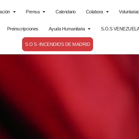
ación
Prensa
Calendario
Colabora
Voluntaria
Preinscripciones
Ayuda Humanitaria
S.O.S VENEZUEL
S O S -INCENDIOS DE MADRID