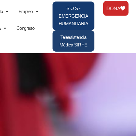
DONA
S O S -
do
Empleo
EMERGENCIA
HUMANITARIA
A
Congreso
Teleasistencia
Médica SIRHE