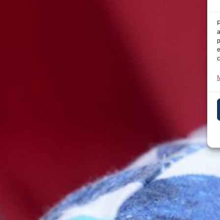
P
a
p
e
c
M