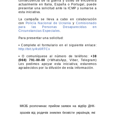
consecuencia de la guerra y usted se encuentra
actualmente en Italia, España o Portugal, puede
presentar una solicitud ante la ICMP y sumarse a
esta iniciativa.
La campaña se lleva a cabo en colaboración
con
Policía Nacional de Ucrania
y
Comisionado
para las Personas Desaparecidas en
Circunstancias Especiales
.
Para presentar una solicitud:
• Complete el formulario en el siguiente enlace:
http://bit.ly/4s6RTCv
• O comuníquese al número de teléfono:
+38
(068) 791-00-00
(+WhatsApp, Viber, Telegram)
Les pedimos apoyar esta iniciativa; estaremos
agradecidos por la difusión de esta información.
МКЗБ розпочинає прийом заявок на відбір ДНК-
зразків від родичів зниклих безвісти українців, які