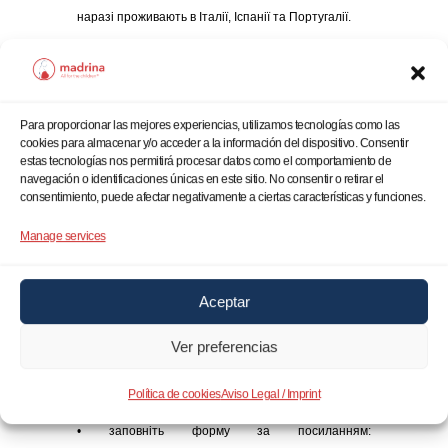
наразі проживають в Італії, Іспанії та Португалії.
Якщо ваші близькі зникли внаслідок війни, а ви
зараз перебуваєте в Італії, Іспанії або Португалії,
Para proporcionar las mejores experiencias, utilizamos tecnologías como las
ви можете подати заявку до МКЗБ та долучитися
cookies para almacenar y/o acceder a la información del dispositivo. Consentir
до ініціативи.
estas tecnologías nos permitirá procesar datos como el comportamiento de
navegación o identificaciones únicas en este sitio. No consentir o retirar el
consentimiento, puede afectar negativamente a ciertas características y funciones.
Кампанія проводиться у співпраці з Головним
Manage services
слідчим управлінням Нацполіції
України
(Національна поліція України)
та
Уповноважений з питань осіб, зниклих безвісти
Aceptar
за особливих обставин.
Ver preferencias
Щоб подати заявку:
Política de cookies
Aviso Legal / Imprint
• заповніть форму за посиланням: