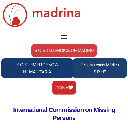
Saltar
al
contenido
S O S -INCENDIOS DE MADRID
S O S - EMERGENCIA
Teleasistencia Médica
HUMANITARIA
SIRHE
DONA
International Commission on Missing
Persons