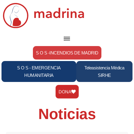
Saltar
al
contenido
S O S -INCENDIOS DE MADRID
S O S - EMERGENCIA
Teleasistencia Médica
HUMANITARIA
SIRHE
DONA
Noticias