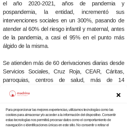
el año 2020-2021, años de pandemia y
pospandemia, la entidad, incrementó sus
intervenciones sociales en un 300%, pasando de
atender al 60% del riesgo infantil y maternal, antes
de la pandemia, a casi el 95% en el punto más
álgido de la misma.
Se atienden más de 60 derivaciones diarias desde
Servicios Sociales, Cruz Roja, CEAR, Cáritas,
parroquias, centros de salud, más de 14
hospitales y 21 centros de Servicios Sociales de
todo Madrid. Principalmente se apoya este riesgo
derivado de entidades público-privadas desde los
Para proporcionar las mejores experiencias, utilizamos tecnologías como las
diferentes servicios de la Fundación, con
cookies para almacenar y/o acceder a la información del dispositivo. Consentir
estas tecnologías nos permitirá procesar datos como el comportamiento de
alimentación y necesidades básicas de higiene
navegación o identificaciones únicas en este sitio. No consentir o retirar el