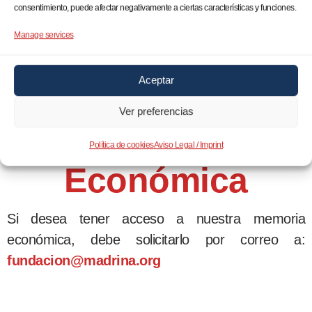
infantil, así como de alojamiento, empleo y
consentimiento, puede afectar negativamente a ciertas características y funciones.
atención sanitaria.
Manage services
Aceptar
Ver preferencias
Memoria
Política de cookies
Aviso Legal / Imprint
Económica
Si desea tener acceso a nuestra memoria
económica, debe solicitarlo por correo a:
fundacion@madrina.org