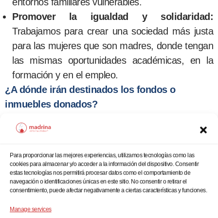
entornos familiares vulnerables.
Promover la igualdad y solidaridad:
Trabajamos para crear una sociedad más justa
para las mujeres que son madres, donde tengan
las mismas oportunidades académicas, en la
formación y en el empleo.
¿A dónde irán destinados los fondos o
inmuebles donados?
Todos los fondos e inmuebles donados a la
Fundación Madrina se destinarán íntegramente a
financiar los programas y proyectos que apoyan
Para proporcionar las mejores experiencias, utilizamos tecnologías como las
directamente a niños y madres vulnerables, con el
cookies para almacenar y/o acceder a la información del dispositivo. Consentir
estas tecnologías nos permitirá procesar datos como el comportamiento de
objetivo de mejorar la vida de las mujeres y niños
navegación o identificaciones únicas en este sitio. No consentir o retirar el
a los que atendemos.
consentimiento, puede afectar negativamente a ciertas características y funciones.
Manage services