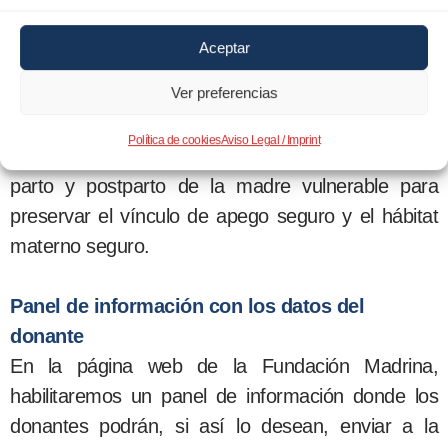
La Fundación Madrina tiene 5 pilares
fundamentales de intervención social, como son la
Aceptar
asistencia sanitaria, la formación el empleo y
Ver preferencias
emprendimiento, el alojamiento y la alimentación.
Todo ello coronado con un acompañamiento de
Política de cookies
Aviso Legal / Imprint
“madrinas sanitarias” a lo largo del embarazo,
parto y postparto de la madre vulnerable para
preservar el vínculo de apego seguro y el hábitat
materno seguro.
Panel de información con los datos del
donante
En la página web de la Fundación Madrina,
habilitaremos un panel de información donde los
donantes podrán, si así lo desean, enviar a la