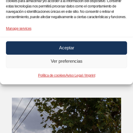
cookies para almacenar y/o acceder a la información del dispositivo. Consentir
Ver todos los comunicados
estas tecnologías nos permitirá procesar datos como el comportamiento de
navegación o identificaciones únicas en este sitio. No consentir o retirar el
consentimiento, puede afectar negativamente a ciertas características y funciones.
Fotografía
Manage services
¿Necesitas imágenes o videos para tu reportaje?
Aceptar
En madrina tenemos un banco de medios a tu
disposición. Escríbenos a
rrss@madrina.org
y te
Ver preferencias
ayudaremos a encontrar lo que buscas.
Política de cookies
Aviso Legal / Imprint