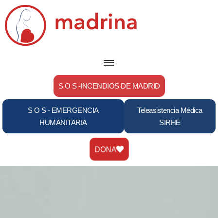
Saltar
al
contenido
S O S -INCENDIOS DE MADRID
S O S - EMERGENCIA
Teleasistencia Médica
HUMANITARIA
SIRHE
DONA