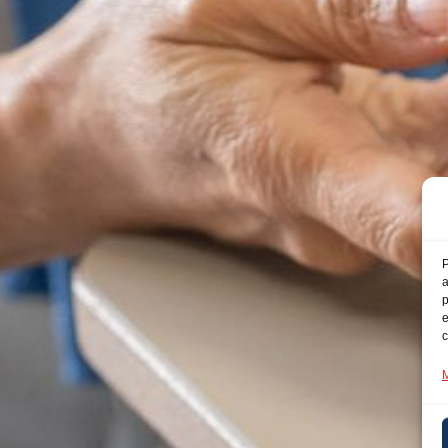
P
a
p
e
c
M