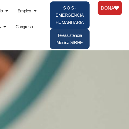
DONA
S O S -
do
Empleo
EMERGENCIA
HUMANITARIA
A
Congreso
Teleasistencia
Médica SIRHE