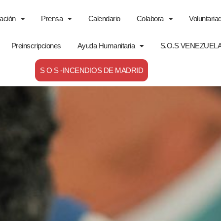
ación
Prensa
Calendario
Colabora
Voluntaria
Preinscripciones
Ayuda Humanitaria
S.O.S VENEZUEL
S O S -INCENDIOS DE MADRID