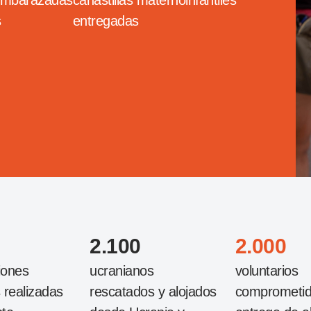
embarazadas
canastillas maternoinfantiles
s
entregadas
2.100
2.000
iones
ucranianos
voluntarios
s realizadas
rescatados y alojados
comprometid