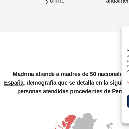
y online
anualmen
P
a
p
e
c
Madrina atiende a madres de 50 nacionalidad
España
, demografía que se detalla en la siguie
M
personas atendidas procedentes de Perú, 