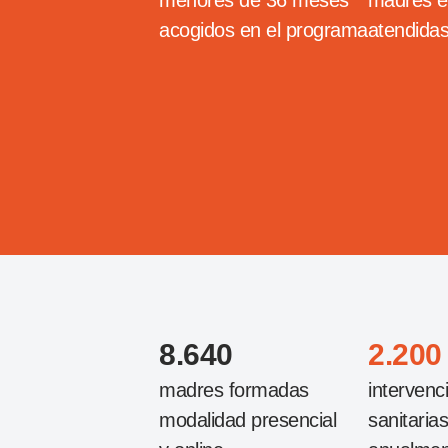
menores de 36 meses
madres 
acogidos en el programa
atendida
8.640
2.200
madres formadas
intervenc
modalidad presencial
sanitaria