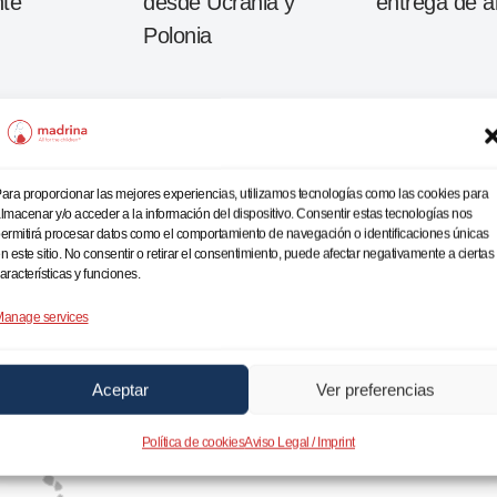
te
desde Ucrania y
entrega de a
Polonia
ara proporcionar las mejores experiencias, utilizamos tecnologías como las cookies para
lmacenar y/o acceder a la información del dispositivo. Consentir estas tecnologías nos
ermitirá procesar datos como el comportamiento de navegación o identificaciones únicas
n este sitio. No consentir o retirar el consentimiento, puede afectar negativamente a ciertas
aracterísticas y funciones.
es diferentes, todas
residentes en
nte gráfica, siendo el mayor número de
anage services
seguidas por España y Colombia.
Aceptar
Ver preferencias
Política de cookies
Aviso Legal / Imprint