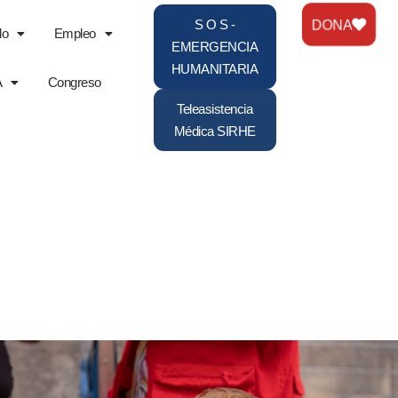
DONA
S O S -
do
Empleo
EMERGENCIA
HUMANITARIA
A
Congreso
Teleasistencia
Médica SIRHE