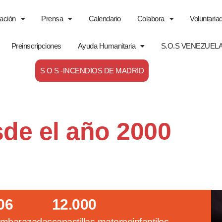
ación
Prensa
Calendario
Colabora
Voluntaria
Preinscripciones
Ayuda Humanitaria
S.O.S VENEZUEL
S O S -INCENDIOS DE MADRID
sde el año 2000
06
12.000