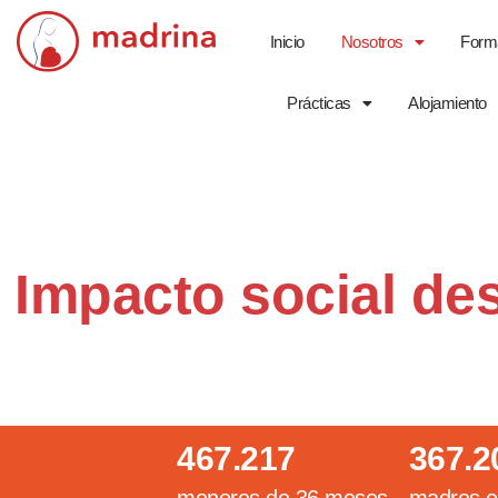
Inicio
Nosotros
Form
Saltar
al
Prácticas
Alojamiento
contenido
Impacto social de
467.217
367.2