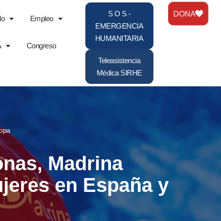
DONA
S O S -
do
Empleo
EMERGENCIA
HUMANITARIA
A
Congreso
Teleasistencia
Médica SIRHE
ropa
onas, Madrina
mujeres en España y