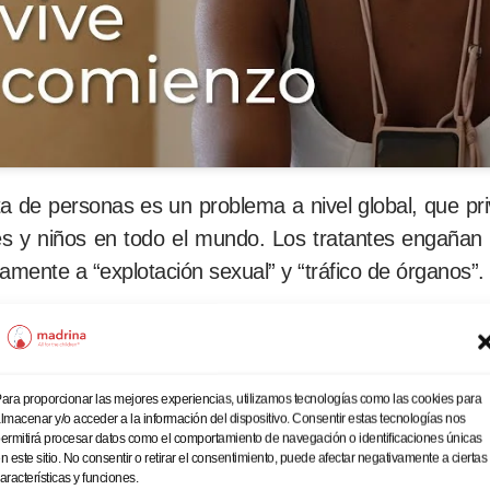
ata de personas es un problema a nivel global, que pri
res y niños en todo el mundo. Los tratantes engañan 
riamente a “explotación sexual” y “tráfico de órganos”.
a que explota a sus hijas. La Fundación Madrina avis
ara proporcionar las mejores experiencias, utilizamos tecnologías como las cookies para
lmacenar y/o acceder a la información del dispositivo. Consentir estas tecnologías nos
, observando que la misma está aumentando peligros
ermitirá procesar datos como el comportamiento de navegación o identificaciones únicas
n este sitio. No consentir o retirar el consentimiento, puede afectar negativamente a ciertas
aracterísticas y funciones.