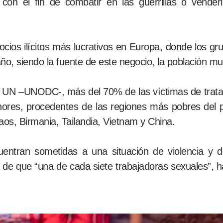
 con el fin de combatir en las guerrillas o vender
cios ilícitos más lucrativos en Europa, donde los gr
año, siendo la fuente de este negocio, la población m
e UN –UNODC-, más del 70% de las víctimas de trat
ores, procedentes de las regiones más pobres del p
os, Birmania, Tailandia, Vietnam y China.
ntran sometidas a una situación de violencia y d
de que “una de cada siete trabajadoras sexuales”, ha