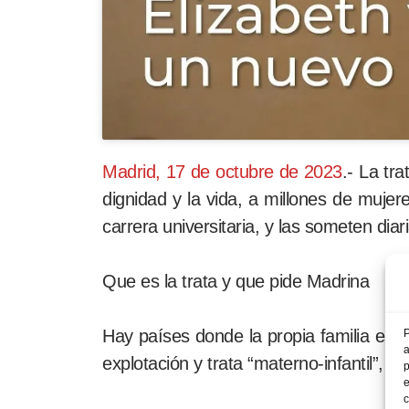
Madrid, 17 de octubre de 2023
.- La tr
dignidad y la vida, a millones de muje
carrera universitaria, y las someten dia
Que es la trata y que pide Madrina
Hay países donde la propia familia es l
P
a
explotación y trata “materno-infantil”
p
e
c