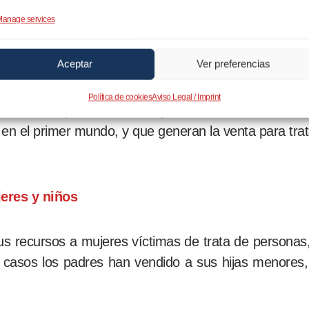
e se aprecia un incremento de las menores víctimas 
anage services
como El Salvador, Nicaragua, Honduras, a los que s
que habitan de pueblos apartados o cerca de la selva
Aceptar
Ver preferencias
as ciudades, o pueblos grandes.
Política de cookies
Aviso Legal / Imprint
directas para la infancia y maternidad más vulnerab
en el primer mundo, y que generan la venta para trat
eres y niños
s recursos a mujeres víctimas de trata de personas
asos los padres han vendido a sus hijas menores,