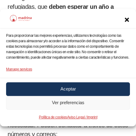
refugiadas, que
deben esperar un año a
recibir el Ingreso Mínimo Vital d
emostrando
una residencia en España de hasta 6 meses
para poder recibir ayuda económica. Se
Para proporcionar las mejores experiencias, utilizamos tecnologías como las
cookies para almacenar y/o acceder a la información del dispositivo. Consentir
mueren de hambre y la mayoría de estas
estas tecnologías nos permitirá procesar datos como el comportamiento de
familias, madres y niños, se hayan en situación
navegación o identificaciones únicas en este sitio. No consentir o retirar el
consentimiento, puede afectar negativamente a ciertas características y funciones.
de vulnerabilidad y riesgo de calle, por ello, la
Fundación solicita se toman medidas
Manage services
urgentemente con el fin de evitarlo.
Aceptar
Fundación Madrina, brinda un servicio de
Ver preferencias
atención 24h
“SosUkraine24h”, a cualquier
familia ucraniana que se encuentre en riesgo o
Política de cookies
Aviso Legal / Imprint
necesidad. Pueden contactar a través de estos
números y correos: