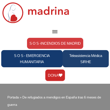
Saltar
al
contenido
S O S -INCENDIOS DE MADRID
S O S - EMERGENCIA
Teleasistencia Médica
HUMANITARIA
SIRHE
DONA
Portada
»
De refugiados a mendigos en España tras 6 meses de
guerra