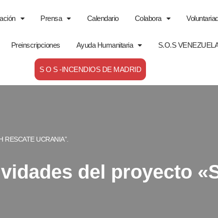
ación
Prensa
Calendario
Colabora
Voluntaria
Preinscripciones
Ayuda Humanitaria
S.O.S VENEZUEL
S O S -INCENDIOS DE MADRID
S24H RESCATE UCRANIA”.
ctividades del proyect