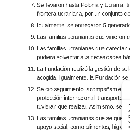
Se llevaron hasta Polonia y Ucrania, 
frontera ucraniana, por un conjunto 
Igualmente, se entregaron 5 generador
Las familias ucranianas que vinieron 
Las familias ucranianas que carecían 
pudiera solventar sus necesidades bás
La Fundación realizó la gestión de soli
acogida. Igualmente, la Fundación se 
Se dio seguimiento, acompañamiento y a
protección internacional, transporte h
tuvieran que realizar. Asimismo, se ex
P
a
p
Las familias ucranianas que se quedar
e
apoyo social, como alimentos, higiene, 
c