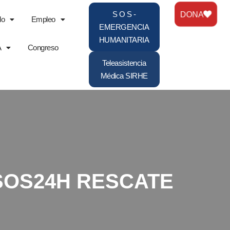
DONA
S O S -
do
Empleo
EMERGENCIA
HUMANITARIA
A
Congreso
Teleasistencia
Médica SIRHE
o «SOS24H RESCATE