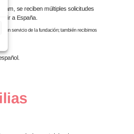
ram, se reciben múltiples solicitudes
venir a España.
lgún servicio de la fundación; también recibimos
español.
lias