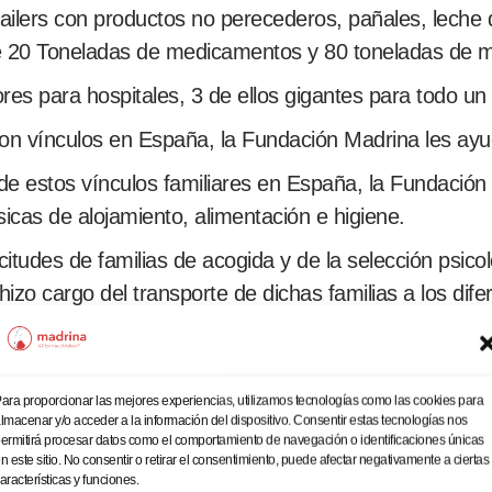
trailers con productos no perecederos, pañales, leche
de 20 Toneladas de medicamentos y 80 toneladas de ma
es para hospitales, 3 de ellos gigantes para todo un 
con vínculos en España, la Fundación Madrina les ayu
de estos vínculos familiares en España, la Fundación
icas de alojamiento, alimentación e higiene.
citudes de familias de acogida y de la selección psicol
hizo cargo del transporte de dichas familias a los di
poyo social a las familias ucranianas que lo necesita
asta los CAR, acompañados de intérpretes, gestión de 
plicó las normas culturales de España.
ara proporcionar las mejores experiencias, utilizamos tecnologías como las cookies para
lmacenar y/o acceder a la información del dispositivo. Consentir estas tecnologías nos
ermitirá procesar datos como el comportamiento de navegación o identificaciones únicas
on a vivir en España se inscribieron como beneficiar
n este sitio. No consentir o retirar el consentimiento, puede afectar negativamente a ciertas
pañales, alimentación infantil, ropa.
aracterísticas y funciones.