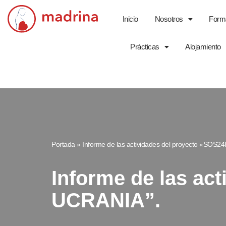
Inicio
Nosotros
Form
Saltar
al
Prácticas
Alojamiento
contenido
Portada
»
Informe de las actividades del proyecto «SO
Informe de las a
UCRANIA”.