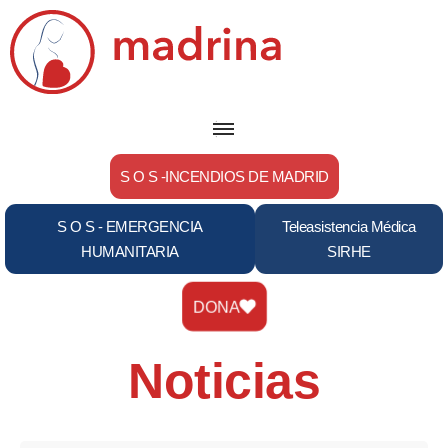
Saltar
al
contenido
S O S -INCENDIOS DE MADRID
S O S - EMERGENCIA
Teleasistencia Médica
HUMANITARIA
SIRHE
DONA
Noticias