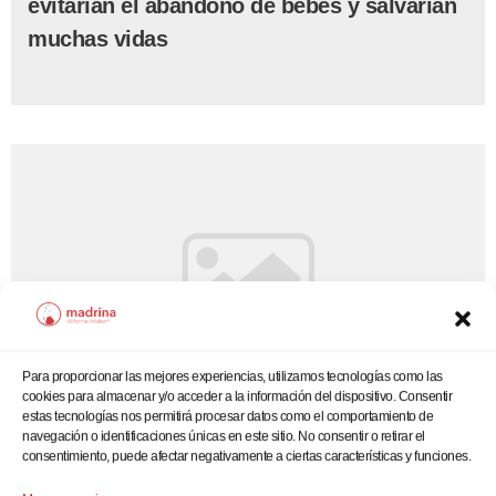
evitarían el abandono de bebés y salvarían
muchas vidas
Para proporcionar las mejores experiencias, utilizamos tecnologías como las
cookies para almacenar y/o acceder a la información del dispositivo. Consentir
estas tecnologías nos permitirá procesar datos como el comportamiento de
navegación o identificaciones únicas en este sitio. No consentir o retirar el
27/01/2023
consentimiento, puede afectar negativamente a ciertas características y funciones.
Fundación Madrina inicia sus cursos