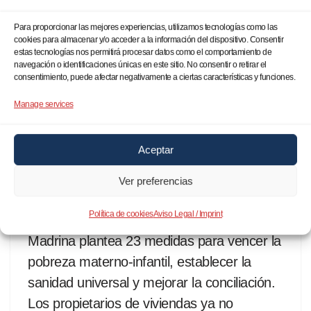
con…
Para proporcionar las mejores experiencias, utilizamos tecnologías como las
cookies para almacenar y/o acceder a la información del dispositivo. Consentir
estas tecnologías nos permitirá procesar datos como el comportamiento de
navegación o identificaciones únicas en este sitio. No consentir o retirar el
consentimiento, puede afectar negativamente a ciertas características y funciones.
Manage services
Aumento de la pobreza materno-
infantil en España, provoca un
Aceptar
creciente mercado negro de
okupaciones y de empadronamientos
Ver preferencias
por
Comunicacion
14/02/2023
Política de cookies
Aviso Legal / Imprint
Madrina plantea 23 medidas para vencer la
pobreza materno-infantil, establecer la
sanidad universal y mejorar la conciliación.
Los propietarios de viviendas ya no