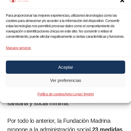
quieren empadronar indicando que “no
están para estudiar normas o para
Para proporcionar las mejores experiencias, utilizamos tecnologías como las
cookies para almacenar y/o acceder a la información del dispositivo. Consentir
aplicarlas”.
estas tecnologías nos permitirá procesar datos como el comportamiento de
navegación o identificaciones únicas en este sitio. No consentir o retirar el
consentimiento, puede afectar negativamente a ciertas características y funciones.
Toda esta situación, genera
más indefensión
Manage services
y pobreza materno-infantil en las familias
vulnerables,
por lo que la
Fundación
Aceptar
Madrina, atendiendo a razones
humanitarias, sigue empadronado con sus
Ver preferencias
recursos a centenares de personas y niños
vulnerables
, que carecen de atención básica
Política de cookies
Aviso Legal / Imprint
sanitaria y social mínima.
Por todo lo anterior, la Fundación Madrina
propone a la administración social
23 medidas