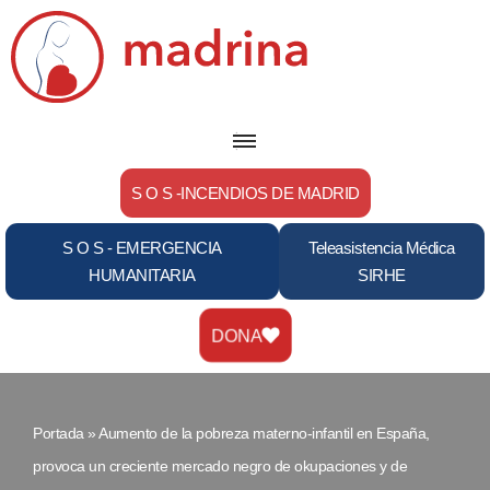
Saltar
al
contenido
S O S -INCENDIOS DE MADRID
S O S - EMERGENCIA
Teleasistencia Médica
HUMANITARIA
SIRHE
DONA
Portada
»
Aumento de la pobreza materno-infantil en España,
provoca un creciente mercado negro de okupaciones y de