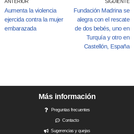
ANTERIOR
SIGUIENTE
Aumenta la violencia
Fundación Madrina se
ejercida contra la mujer
alegra con el rescate
embarazada
de dos bebés, uno en
Turquía y otro en
Castellón, España
Más información
Preguntas frecuentes
Contacto
Sugerencias y quejas