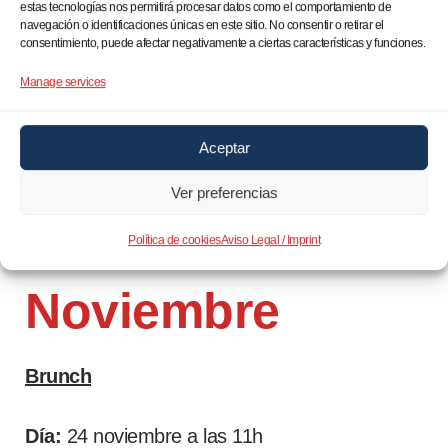
Diciembre
estas tecnologías nos permitirá procesar datos como el comportamiento de
navegación o identificaciones únicas en este sitio. No consentir o retirar el
consentimiento, puede afectar negativamente a ciertas características y funciones.
Té
Manage services
Día:
15 de diciembre a las 17h.
Aceptar
Lugar:
Limonero 26, 28020 Madrid. Metro
Ver preferencias
Valdeacederas
Política de cookies
Aviso Legal / Imprint
Noviembre
Brunch
Día:
24 noviembre a las 11h