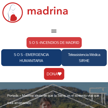
Saltar
al
contenido
S O S -INCENDIOS DE MADRID
S O S - EMERGENCIA
Teleasistencia Médica
HUMANITARIA
SIRHE
DONA
Portada
»
Madrina alerta de que la Tierra, es el sustento vital que
está amenazado