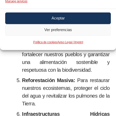
Manage services
España rural.
Educación de Calidad:
Para formar
Aceptar
ciudadanos conscientes, críticos e
innovadores, capaces de afrontar los
Ver preferencias
desafíos del futuro.
Política de cookies
Aviso Legal / Imprint
Soberanía Agrícola y Ganadera:
Para
fortalecer nuestros pueblos y garantizar
una alimentación sostenible y
respetuosa con la biodiversidad.
Reforestación Masiva:
Para restaurar
nuestros ecosistemas, proteger el ciclo
del agua y revitalizar los pulmones de la
Tierra.
Infraestructuras Hídricas