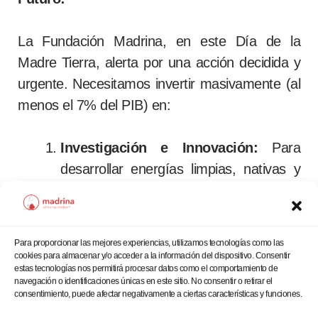
La Fundación Madrina, en este Día de la
Madre Tierra, alerta por una acción decidida y
urgente. Necesitamos invertir masivamente (al
menos el 7% del PIB) en:
Investigación e Innovación:
Para
desarrollar energías limpias, nativas y
eficientes que nos liberen de las
cadenas de los combustibles fósiles.
Natalidad:
Implementando políticas
Para proporcionar las mejores experiencias, utilizamos tecnologías como las
cookies para almacenar y/o acceder a la información del dispositivo. Consentir
integrales de apoyo a las familias,
estas tecnologías nos permitirá procesar datos como el comportamiento de
garantizando sanidad, movilidad,
navegación o identificaciones únicas en este sitio. No consentir o retirar el
consentimiento, puede afectar negativamente a ciertas características y funciones.
conciliación y ofreciendo un futuro en la