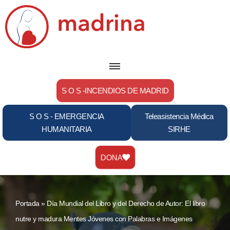
Saltar
al
contenido
S O S -INCENDIOS DE MADRID
S O S - EMERGENCIA
Teleasistencia Médica
HUMANITARIA
SIRHE
DONA
Portada
»
Día Mundial del Libro y del Derecho de Autor: El libro
nutre y madura Mentes Jóvenes con Palabras e Imágenes