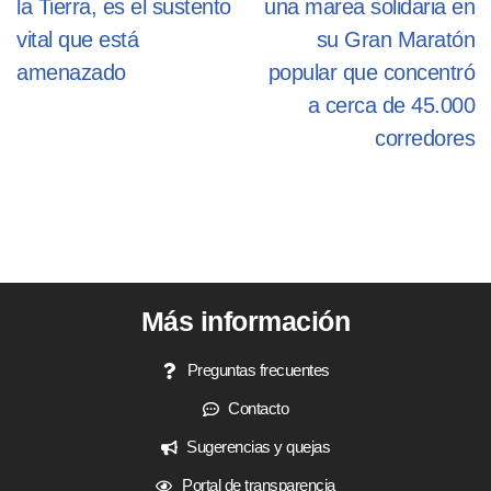
la Tierra, es el sustento
una marea solidaria en
vital que está
su Gran Maratón
amenazado
popular que concentró
a cerca de 45.000
corredores
Más información
Preguntas frecuentes
Contacto
Sugerencias y quejas
Portal de transparencia