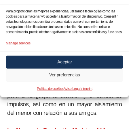
La neurociencia y la pediatría convergen en
señalar los beneficios crecientes en la
Para proporcionar las mejores experiencias, utilizamos tecnologías como las
cookies para almacenar y/o acceder a la información del dispositivo. Consentir
maduración intelectual del menor y en el
estas tecnologías nos permitirá procesar datos como el comportamiento de
desarrollo cerebral infantil con la lectura. La
navegación o identificaciones únicas en este sitio. No consentir o retirar el
consentimiento, puede afectar negativamente a ciertas características y funciones.
lectura activa circuitos neuronales complejos,
fomenta la imaginación, amplía el vocabulario,
Manage services
mejora la comprensión, estimula el
pensamiento crítico y promueve la empatía.
Aceptar
Por el contrario, el abuso de móviles se
Ver preferencias
relaciona con alteraciones en la estructura y
función cerebral, afectando áreas cruciales
Política de cookies
Aviso Legal / Imprint
para el lenguaje, la atención y el control de
impulsos, así como en un mayor aislamiento
del menor con relación a sus amigos.