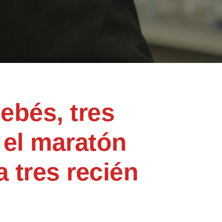
ebés, tres
 el maratón
 tres recién