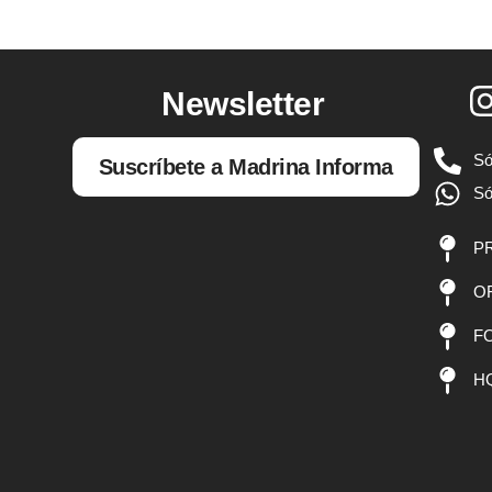
Newsletter
Só
Suscríbete a Madrina Informa
Só
PR
OF
FO
HQ