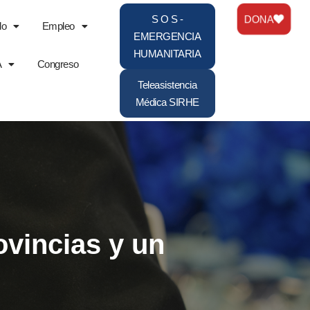
DONA
S O S -
do
Empleo
EMERGENCIA
HUMANITARIA
A
Congreso
Teleasistencia
Médica SIRHE
ovincias y un