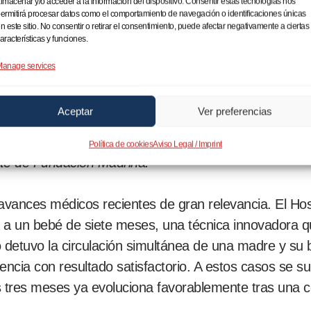
lmacenar y/o acceder a la información del dispositivo. Consentir estas tecnologías nos
ermitirá procesar datos como el comportamiento de navegación o identificaciones únicas
talento y la entrega hacen posible superar cualquier l
n este sitio. No consentir o retirar el consentimiento, puede afectar negativamente a ciertas
aracterísticas y funciones.
anage services
stos pequeños pacientes afrontan ahora una recuperac
 de que puedan respirar de forma autónoma.
Aceptar
Ver preferencias
a prueba de que el talento humano, cuando se une a la 
Política de cookies
Aviso Legal / Imprint
te de Fundación Madrina.
vances médicos recientes de gran relevancia. El Hosp
 a un bebé de siete meses, una técnica innovadora qu
o detuvo la circulación simultánea de una madre y su 
ncia con resultado satisfactorio. A estos casos se s
 tres meses ya evoluciona favorablemente tras una c