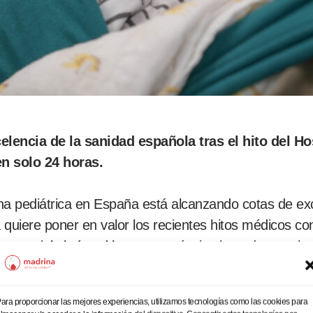
encia de la sanidad española tras el hito del Hos
en solo 24 horas.
na pediátrica en España está alcanzando cotas de exc
uiere poner en valor los recientes hitos médicos con
 especial el récord humano y técnico logrado por el e
po de cuatro cirujanos cardíacos salvó la vida de tr
ara proporcionar las mejores experiencias, utilizamos tecnologías como las cookies para
oledo y Salamanca—en una carrera contra el reloj d