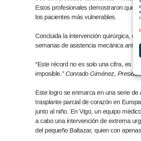
a
p
Estos profesionales demostraron que el 
e
los pacientes más vulnerables.
c
M
Concluida la intervención quirúrgica, e
semanas de asistencia mecánica antes
“Este récord no es solo una cifra, es l
imposible
.” Conrado Giménez, Presiden
Este logro se enmarca en una serie de a
trasplante parcial de corazón en Europa
junto al niño. En Vigo, un equipo médic
a cabo una intervención de extrema urge
del pequeño Baltazar, quien con apenas