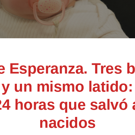
e Esperanza. Tres b
 y un mismo latido:
4 horas que salvó a
nacidos