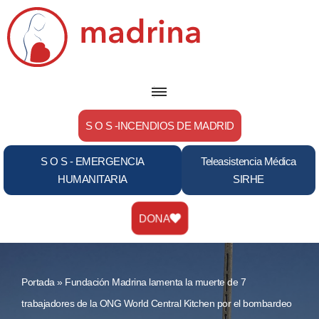
Saltar
al
contenido
S O S -INCENDIOS DE MADRID
S O S - EMERGENCIA
Teleasistencia Médica
HUMANITARIA
SIRHE
DONA
Portada
»
Fundación Madrina lamenta la muerte de 7
trabajadores de la ONG World Central Kitchen por el bombardeo