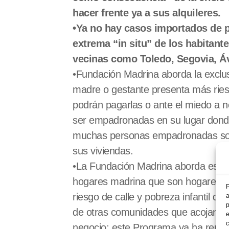
hacer frente ya a sus alquileres.
•Ya no hay casos importados de p
extrema “in situ” de los habitan
vecinas como Toledo, Segovia, Ávi
•Fundación Madrina aborda la exclusi
madre o gestante presenta más riesgo
podrán pagarlas o ante el miedo a 
ser empadronadas en su lugar donde v
muchas personas empadronadas solici
sus viviendas.
•La Fundación Madrina aborda esta 
hogares madrina que son hogares qu
P
riesgo de calle y pobreza infanti
a
p
de otras comunidades que acojan gra
e
c
negocio; este Programa ya ha reubi