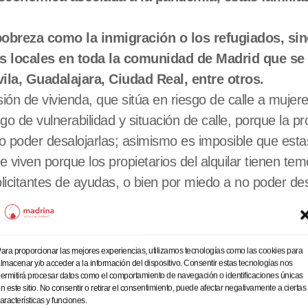
obreza como la inmigración o los refugiados, si
tes locales en toda la comunidad de Madrid que s
la, Guadalajara, Ciudad Real, entre otros.
ón de vivienda, que sitúa en riesgo de calle a mujere
 de vulnerabilidad y situación de calle, porque la pr
no poder desalojarlas; asimismo es imposible que es
iven porque los propietarios del alquilar tienen tem
tantes de ayudas, o bien por miedo a no poder desal
problemática acogiendo a madres gestantes en pisos
e acogen a la madre y el bebe. Y Cuando son familia
ara proporcionar las mejores experiencias, utilizamos tecnologías como las cookies para
l desde el PROGRAMA DE PUEBLOS MADRINA buscando p
lmacenar y/o acceder a la información del dispositivo. Consentir estas tecnologías nos
ermitirá procesar datos como el comportamiento de navegación o identificaciones únicas
tuitamente de manera temporal a estas familias para
n este sitio. No consentir o retirar el consentimiento, puede afectar negativamente a ciertas
aracterísticas y funciones.
cado más de 200 familias con hijos desde zonas urban