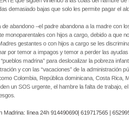
ERTE que siguen viniendo a las colas del hambre de
das demasiado bajas que solo les permite pagar el alqu
 de abandono –el padre abandona a la madre con los 
te monoparentales con hijos a cargo, debido a que no
adres gestantes o con hijos a cargo se les discrimi
 por temor a impagos y temor a perder las ayudas so
pueblos madrina” para deslocalizar la pobreza infant
tración y con las “vacaciones” de la administración pú
 como Colombia, República dominicana, Costa Rica,
iden un SOS urgente, el hambre la falta de trabajo, e
iesgos.
n Madrina: línea 24h 914490690| 619717565 | 65299