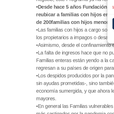
•Desde hace 5 años Fundación Mad
M
reubicar a familias con hijos en 
de 200familias con hijos menores
•Las familias con hijos a cargo son
los propietarios a impagos o desaloj
•Asimismo, desde el confinamiento e
•La falta de ingresos hace que no pu
Familias enteras están yendo a la c
regresan a su países de origen para
•Los despidos producidos por la pa
sin ayudas prometidas-, sino tambié
economía sumergida, y que ahora les
mayores.
•En general las Familias vulnerable
más castigados por la pandemia como