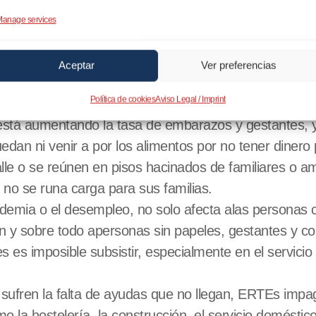
rina está trabajando en coordinación con volun
anage services
diferentes pueblos con problemas de despoblación
 de diferentes nacionalidades en muchos pueblo
Aceptar
Ver preferencias
 más vulnerables que las que carecen de hijos. La imp
Política de cookies
Aviso Legal / Imprint
o les discrimina a la hora de acceder a una vivienda 
stá aumentando la tasa de embarazos y gestantes, y p
edan ni venir a por los alimentos por no tener dinero 
alle o se reúnen en pisos hacinados de familiares o a
 no se runa carga para sus familias.
ndemia o el desempleo, no solo afecta alas persona
n y sobre todo apersonas sin papeles, gestantes y co
 es imposible subsistir, especialmente en el servici
s sufren la falta de ayudas que no llegan, ERTEs imp
 la hostelería, la construcción, el servicio doméstic