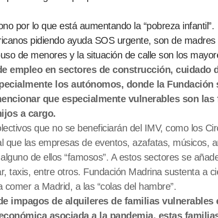
o por lo que está aumentando la “pobreza infantil”.
ricanos pidiendo ayuda SOS urgente, son de madres g
abuso de menores y la situación de calle son los mayor
e empleo en sectores de construcción, cuidado d
especialmente los autónomos, donde la Fundación
encionar que especialmente vulnerables son las f
ijos a cargo.
ectivos que no se beneficiarán del IMV, como los Circ
l que las empresas de eventos, azafatas, músicos, a
alguno de ellos “famosos”. A estos sectores se añade
, taxis, entre otros. Fundación Madrina sustenta a ci
a comer a Madrid, a las “colas del hambre”.
e impagos de alquileres de familias vulnerables 
económica asociada a la pandemia, estas familia