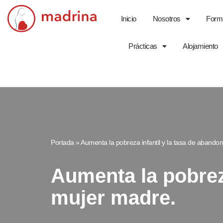
Inicio
Nosotros
Form
Saltar
al
Prácticas
Alojamiento
contenido
Portada
»
Aumenta la pobreza infantil y la tasa de abando
Aumenta la pobreza
mujer madre.