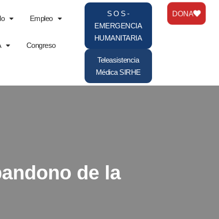
DONA
S O S -
do
Empleo
EMERGENCIA
HUMANITARIA
A
Congreso
Teleasistencia
Médica SIRHE
abandono de la