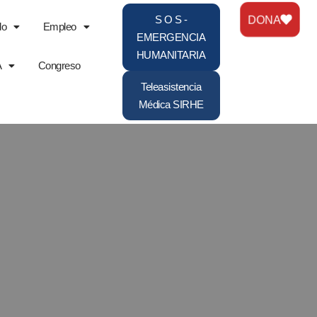
DONA
S O S -
do
Empleo
EMERGENCIA
HUMANITARIA
A
Congreso
Teleasistencia
Médica SIRHE