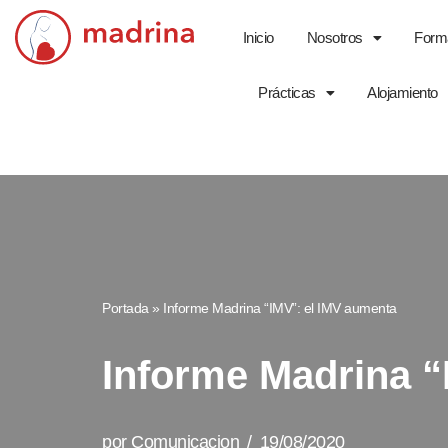
Inicio
Nosotros
Form
Saltar
al
Prácticas
Alojamiento
contenido
Portada
»
Informe Madrina “IMV”: el IMV aumenta
Informe Madrina “
por
Comunicacion
19/08/2020