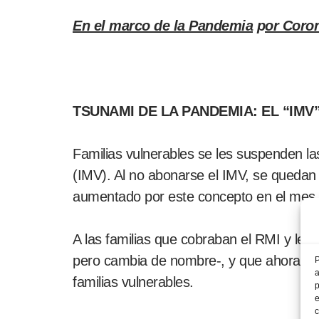
En el marco de la Pandemia
p
or Coro
TSUNAMI DE LA PANDEMIA: EL “IMV
Familias vulnerables se les suspenden las
(IMV). Al no abonarse el IMV, se quedan
aumentado por este concepto en el mes 
A las familias que cobraban el RMI y le 
pero cambia de nombre-, y que ahora ca
P
a
familias vulnerables.
p
e
c