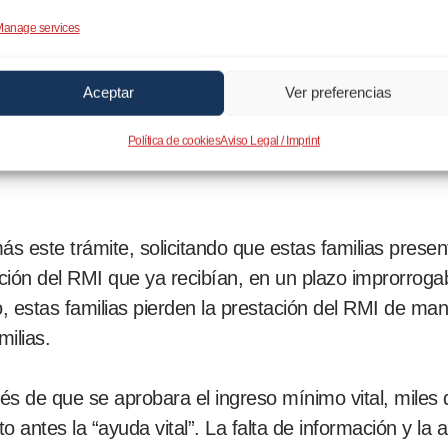
 anunciar el Ingreso Mínimo Vital (IMV), hay incerti
anage services
I–con carácter permanente-y que ahora o no cobran p
uda “en tramitación”.
Aceptar
Ver preferencias
de llegar a todas las familias que lo necesitan. La n
Política de cookies
Aviso Legal / Imprint
tas previas para conseguir los documentos que solicita
ás este trámite, solicitando que estas familias present
tación del RMI que ya recibían, en un plazo improrroga
 estas familias pierden la prestación del RMI de man
ilias.
 de que se aprobara el ingreso mínimo vital, miles d
 antes la “ayuda vital”. La falta de información y la 