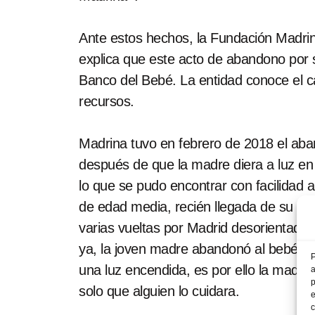
Ante estos hechos, la Fundación Madrina
explica que este acto de abandono por s
Banco del Bebé. La entidad conoce el c
recursos.
Madrina tuvo en febrero de 2018 el aba
después de que la madre diera a luz en 
lo que se pudo encontrar con facilidad a
de edad media, recién llegada de su país
varias vueltas por Madrid desorientada, c
ya, la joven madre abandonó al bebé muy
P
una luz encendida, es por ello la madre 
a
p
solo que alguien lo cuidara.
e
c