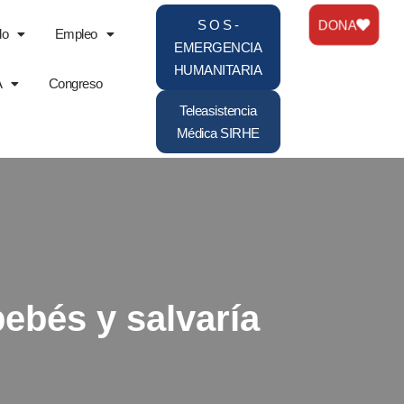
DONA
S O S -
do
Empleo
EMERGENCIA
HUMANITARIA
A
Congreso
Teleasistencia
Médica SIRHE
ebés y salvaría