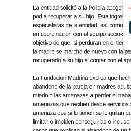
La entidad solicitó a la Policía acoger a
M
podía recuperar a su hijo. Esta ingresó e
especialistas de la entidad, así como f
en coordinación con el equipo socio-san
objetivo de que, si perduran en el tiem
la madre se marchó de nuevo con la par
recuperado a su hijo al contar con el a
La Fundación Madrina explica que hecho
abandono de la pareja en madres adulta
miedo o las amenazas a perder el trabaj
amenazas que reciben desde servicios so
amenaza que si lo tienen se lo quitan po
limitan o impiden conseguirlas o inclus
casos que explican el abandono de un 