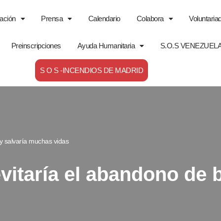
ación
Prensa
Calendario
Colabora
Voluntaria
Preinscripciones
Ayuda Humanitaria
S.O.S VENEZUEL
S O S -INCENDIOS DE MADRID
y salvaría muchas vidas
vitaría el abandono de b