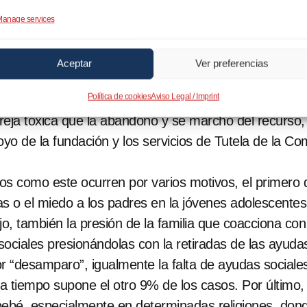
 la madre después de su detención con la intención de d
anage services
n un piso de acogida y recibió atención sanitaria, psi
ormación para el empleo. Con la ayuda de los servici
Aceptar
Ver preferencias
itario de la entidad, la madre pudo ver a su bebé ca
Política de cookies
Aviso Legal / Imprint
po la buena conducta de la madre y las visitas al beb
eja tóxica que la abandonó y se marchó del recurso,
poyo de la fundación y los servicios de Tutela de la C
s como este ocurren por varios motivos, el primero 
s o el miedo a los padres en la jóvenes adolescente
o, también la presión de la familia que coacciona con
ciales presionándolas con la retiradas de las ayudas
r “desamparo”, igualmente la falta de ayudas sociales
o a tiempo supone el otro 9% de los casos. Por último
bebé, especialmente en determinadas religiones, d