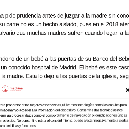
 pide prudencia antes de juzgar a la madre sin conoce
u parte no es un hecho aislado, pues en el 2018 aten
alvario que muchas madres sufren cuando llegan a la
ndono de un bebé a las puertas de su Banco del Bebé
un conocido hospital de Madrid. El bebé es este caso l
 la madre. Esta lo dejo a las puertas de la iglesia, se
, le abandonó la pareja y cuando le dieron el alta ver
on una previsible depresión postparto, y sin saber dónd
 arropado y en la escalera de la iglesia –junto a la
ara proporcionar las mejores experiencias, utilizamos tecnologías como las cookies para
lo dejó allí, pensando que lo iban a encontrar rápido. 
lmacenar y/o acceder a la información del dispositivo. Consentir estas tecnologías nos
ermitirá procesar datos como el comportamiento de navegación o identificaciones únicas
n este sitio. No consentir o retirar el consentimiento, puede afectar negativamente a ciertas
aracterísticas y funciones.