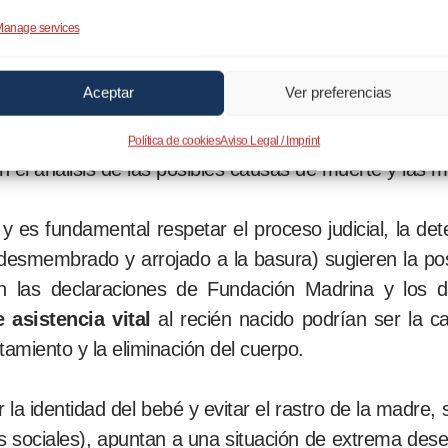
anage services
 una posible causa de muerte
Aceptar
Ver preferencias
esmembrado de una recién nacida en el vertedero de 
Política de cookies
Aviso Legal / Imprint
el análisis de las posibles causas de muerte y las m
, y es fundamental respetar el proceso judicial, la d
desmembrado y arrojado a la basura) sugieren la posib
 las declaraciones de Fundación Madrina y los dat
 asistencia vital
al recién nacido podrían ser la c
tamiento y la eliminación del cuerpo.
la identidad del bebé y evitar el rastro de la madre,
ios sociales), apuntan a una situación de extrema des