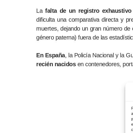
La
falta de un registro exhaustiv
dificulta una comparativa directa y pre
muertes, dejando un gran número de c
género paterna) fuera de las estadístic
En España
, la Policía Nacional y la 
recién nacidos
en contenedores, porta
P
a
p
e
c