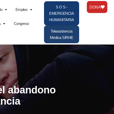
DONA
S O S -
do
Empleo
EMERGENCIA
HUMANITARIA
A
Congreso
Teleasistencia
Médica SIRHE
del abandono
ancia