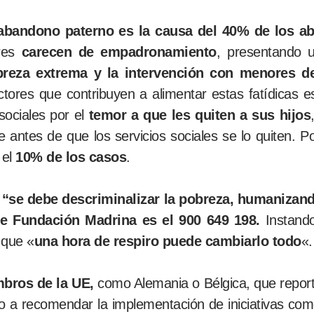
bandono paterno es la causa del 40% de los a
ores
carecen de empadronamiento
, presentando
reza extrema y la intervención con menores de
factores que contribuyen a alimentar estas fatídicas
sociales por el
temor a que les quiten a sus hijos
e antes de que los servicios sociales se lo quiten. Po
 el
10% de los casos
.
“se debe descriminalizar la pobreza, humanizando
de Fundación Madrina es el 900 649 198.
Instando
 que «
una hora de respiro puede cambiarlo todo
«.
bros de la UE,
como Alemania o Bélgica, que repor
do a recomendar la implementación de iniciativas co