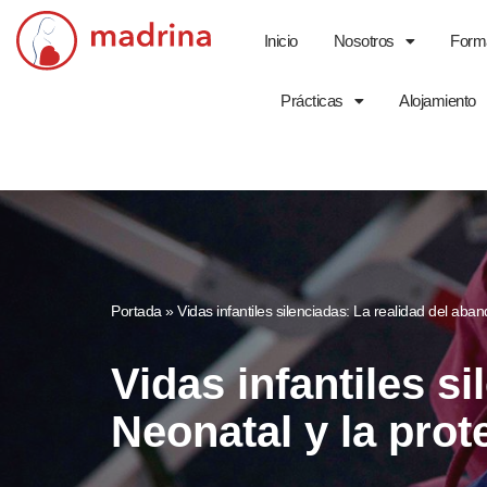
Inicio
Nosotros
Form
Saltar
al
Prácticas
Alojamiento
contenido
Portada
»
Vidas infantiles silenciadas: La realidad del aba
Vidas infantiles s
Neonatal y la prot