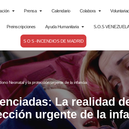
ación
Prensa
Calendario
Colabora
Voluntaria
Preinscripciones
Ayuda Humanitaria
S.O.S VENEZUEL
S O S -INCENDIOS DE MADRID
ndono Neonatal y la protección urgente de la infancia
ilenciadas: La realidad 
ección urgente de la inf