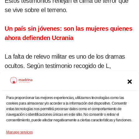
Estos testimonios reflejan el clima de terror que
se vive sobre el terreno.
Un país sin jóvenes: son las mujeres quienes
ahora defienden Ucrania
La falta de relevo militar es uno de los dramas
ocultos. Según testimonio recogido de L,
“demasiados jóvenes ucranianos han muerto ya
o están en el frente sin relevo, comida o
indumentaria, desde hace años”. Y añade, “las
Para proporcionar las mejores experiencias, utilizamos tecnologías como las
mujeres están tomando el relevo en unidades de
cookies para almacenar y/o acceder a la información del dispositivo. Consentir
estas tecnologías nos permitirá procesar datos como el comportamiento de
defensa territorial”.
navegación o identificaciones únicas en este sitio. No consentir o retirar el
consentimiento, puede afectar negativamente a ciertas características y funciones.
Asimismo, y según testimonios de la propia
Manage services