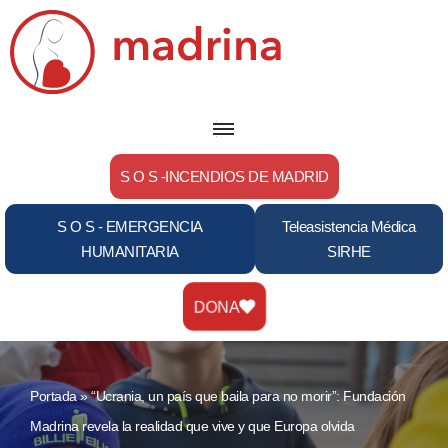
Saltar
al
contenido
S O S -INCENDIOS DE MADRID
S O S - EMERGENCIA
Teleasistencia Médica
HUMANITARIA
SIRHE
DONA
Portada
»
“Ucrania, un país que baila para no morir”: Fundación
Madrina revela la realidad que vive y que Europa olvida