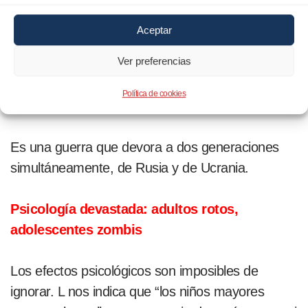
Fundación Madrina, “
en España hay refugiados
rusos –incluso con formación médica
Aceptar
elevada-, en situación de calle y otros
Ver preferencias
muchos jóvenes rusos que buscan salir de su
país para evitar el reclutamiento y escapar de
Política de cookies
una crisis económica creciente
”.
Es una guerra que devora a dos generaciones
simultáneamente, de Rusia y de Ucrania.
Psicología devastada: adultos rotos,
adolescentes zombis
Los efectos psicológicos son imposibles de
ignorar. L nos indica que “los niños mayores