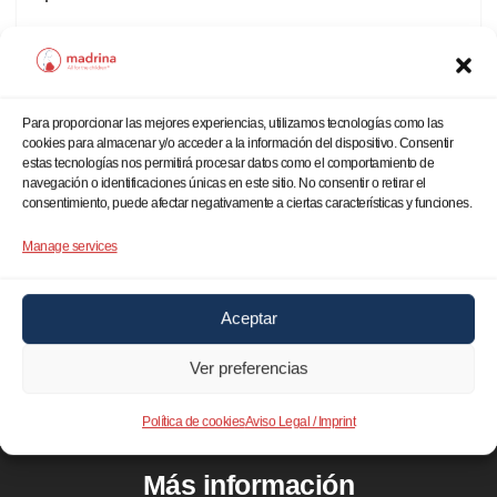
Las madres recibieron entregas de material
de belleza, mentorización para
emprendimiento, alimentos, canastillas,
Para proporcionar las mejores experiencias, utilizamos tecnologías como las
rosas rojas y una invitación muy especial
cookies para almacenar y/o acceder a la información del dispositivo. Consentir
estas tecnologías nos permitirá procesar datos como el comportamiento de
de Nacho Cano para ver el musical de
navegación o identificaciones únicas en este sitio. No consentir o retirar el
consentimiento, puede afectar negativamente a ciertas características y funciones.
Malinche. Andrea Bayardo, la protagonista
de Malinche…
Manage services
Aceptar
Ver preferencias
Política de cookies
Aviso Legal / Imprint
Más información