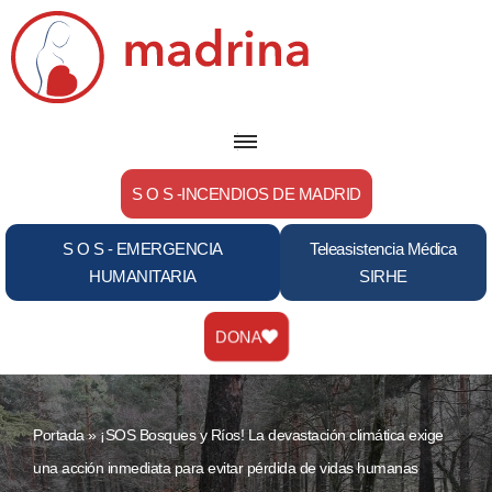
Saltar
al
contenido
S O S -INCENDIOS DE MADRID
S O S - EMERGENCIA
Teleasistencia Médica
HUMANITARIA
SIRHE
DONA
Portada
»
¡SOS Bosques y Ríos! La devastación climática exige
una acción inmediata para evitar pérdida de vidas humanas