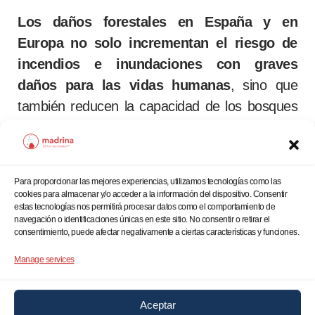
Los daños forestales en España y en
Europa no solo incrementan el riesgo de
incendios e inundaciones con graves
daños para las vidas humanas
, sino que
también reducen la capacidad de los bosques
para absorber CO2, agravando el cambio
climático.
Para proporcionar las mejores experiencias, utilizamos tecnologías como las
La biomasa, un recurso
cookies para almacenar y/o acceder a la información del dispositivo. Consentir
estas tecnologías nos permitirá procesar datos como el comportamiento de
desperdiciado:
navegación o identificaciones únicas en este sitio. No consentir o retirar el
consentimiento, puede afectar negativamente a ciertas características y funciones.
La ingente cantidad de madera resultante de
estos temporales y climas extremos, lejos de
Manage services
ser un desecho, representa un valioso recurso.
Aceptar