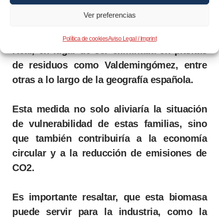
La Fundación Madrina propone que esta
Ver preferencias
biomasa se destine a familias en situación
de pobreza energética, como las de Cañada
Política de cookies
Aviso Legal / Imprint
Real, en lugar de ser eliminada en plantas
de residuos como Valdemingómez, entre
otras a lo largo de la geografía española.
Esta medida no solo aliviaría la situación
de vulnerabilidad de estas familias, sino
que también contribuiría a la economía
circular y a la reducción de emisiones de
CO2.
Es importante resaltar, que esta biomasa
puede servir para la industria, como la