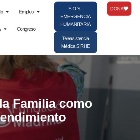
DONA
S O S -
do
Empleo
EMERGENCIA
HUMANITARIA
A
Congreso
Teleasistencia
Médica SIRHE
la Familia como
rendimiento