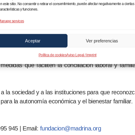
 unidad empresarial:
Considerar a la familia a efect
n este sitio. No consentir o retirar el consentimiento, puede afectar negativamente a ciertas
aracterísticas y funciones.
anage services
un salario para aquellas madres que optan por la c
Aceptar
Ver preferencias
rno:
Fomentar la creación de microempresas y micr
.
Política de cookies
Aviso Legal / Imprint
didas que faciliten la conciliación laboral y familia
la sociedad y a las instituciones para que reconozca
ra la autonomía económica y el bienestar familiar.
95 945 | Email:
fundacion@madrina.org