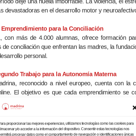
íodo deje una huella imborrable. La violencia, el estré
 devastadoras en el desarrollo motor y neuroafectivo
 Emprendimiento para la Conciliación
 con más de 4.000 alumnas, ofrece formación para 
s de conciliación que enfrentan las madres, la funda
esarrollo personal.
gundo Trabajo para la Autonomía Materna
rina, reconocido a nivel europeo, cuenta con la 
line. El objetivo es que cada emprendimiento se c
onómica y alejándola del riesgo de la dependencia y 
ara proporcionar las mejores experiencias, utilizamos tecnologías como las cookies para
lmacenar y/o acceder a la información del dispositivo. Consentir estas tecnologías nos
ermitirá procesar datos como el comportamiento de navegación o identificaciones únicas