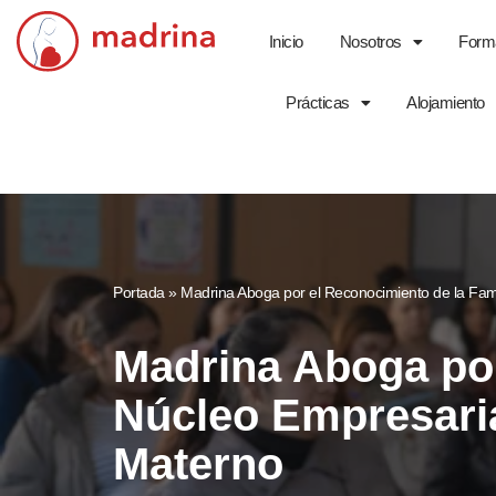
Inicio
Nosotros
Form
Saltar
al
Prácticas
Alojamiento
contenido
Portada
»
Madrina Aboga por el Reconocimiento de la Fam
Madrina Aboga por
Núcleo Empresaria
Materno