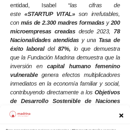
entidad, Isabel “
las cifras de
este
«STARTUP VITAL»
son irrefutables,
con
más de 2.300 madres formadas
y
200
microempresas creadas
desde 2023,
78
Nacionalidades atendidas
y una
Tasa de
éxito laboral
del
87%,
lo que demuestra
que
la Fundación Madrina demuestra que la
inversión en
capital humano femenino
vulnerable
genera efectos multiplicadores
inmediatos en la economía familiar y social,
contribuyendo directamente a los
Objetivos
de Desarrollo Sostenible de Naciones
Unidas (ODS 1, 5 y 8)
.”
HISTORIAS DE ÉXITO QUE INSPIRAN: