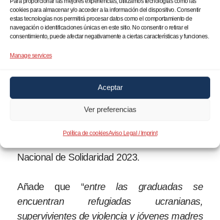
Para proporcionar las mejores experiencias, utilizamos tecnologías como las
DE LA LUCHA AL LIDERAZGO
cookies para almacenar y/o acceder a la información del dispositivo. Consentir
estas tecnologías nos permitirá procesar datos como el comportamiento de
navegación o identificaciones únicas en este sitio. No consentir o retirar el
consentimiento, puede afectar negativamente a ciertas características y funciones.
«
No hablamos de estadísticas, sino de
mujeres que han pasado de cobrar el
Manage services
Ingreso Mínimo Vital a facturar 1.500 euros
mensuales con su microempresa de
Aceptar
catering.
Cada diploma representa una
Ver preferencias
familia que sale de la pobreza
«,
afirma
Conrado Giménez, Presidente de
Política de cookies
Aviso Legal / Imprint
Fundación Madrina
y nominado al Premio
Nacional de Solidaridad 2023.
Añade que “
entre las graduadas se
encuentran refugiadas ucranianas,
supervivientes de violencia y jóvenes madres