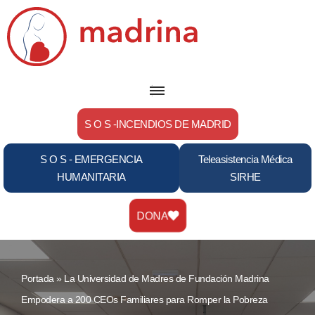
Saltar
al
contenido
S O S -INCENDIOS DE MADRID
S O S - EMERGENCIA
Teleasistencia Médica
HUMANITARIA
SIRHE
DONA
Portada
»
La Universidad de Madres de Fundación Madrina
Empodera a 200 CEOs Familiares para Romper la Pobreza