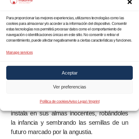
exilio.
Para proporcionar las mejores experiencias, utilizamos tecnologías como las
UNICEF nos revela cifras
cookies para almacenar y/o acceder a la información del dispositivo. Consentir
escalofriantes:
millones de niños y niñas
estas tecnologías nos permitirá procesar datos como el comportamiento de
navegación o identificaciones únicas en este sitio. No consentir o retirar el
han sido asesinados o mutilados
por la
consentimiento, puede afectar negativamente a ciertas características y funciones.
metralla, las bombas y las minas
Manage services
antipersona. Sus cuerpos jóvenes,
destinados al juego y al aprendizaje, se
Aceptar
convierten en mapas de cicatrices físicas
imborrables. Pero aún más profundo es el
Ver preferencias
trauma psicológico, las pesadillas
Política de cookies
Aviso Legal / Imprint
silenciosas, el miedo constante que se
instala en sus almas inocentes, robándoles
la infancia y sembrando las semillas de un
futuro marcado por la angustia.