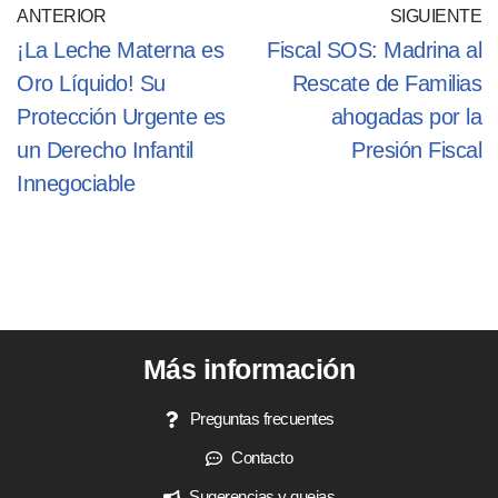
ANTERIOR
SIGUIENTE
¡La Leche Materna es
Fiscal SOS: Madrina al
Oro Líquido! Su
Rescate de Familias
Protección Urgente es
ahogadas por la
un Derecho Infantil
Presión Fiscal
Innegociable
Más información
Preguntas frecuentes
Contacto
Sugerencias y quejas