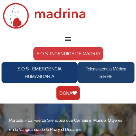
Saltar
al
contenido
S O S -INCENDIOS DE MADRID
S O S - EMERGENCIA
Teleasistencia Médica
HUMANITARIA
SIRHE
DONA
Portada
»
La Fuerza Silenciosa que Cambia el Mundo: Mujeres
en la Vanguardia de la Paz y el Desarme