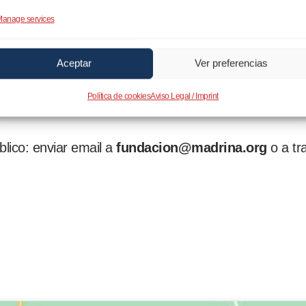
as de asesoramiento en el terreno de la maternidad e infancia y es una jornad
anage services
án desde las 11 de la mañana hasta las 7 de la tarde por profesionales de la
Aceptar
Ver preferencias
l embarazo, nutrición, salud mental, cuidados del recién nacido, vínculo de 
Política de cookies
Aviso Legal / Imprint
en diferentes áreas de salud materno infantil.
lico: enviar email a
fundacion@madrina.org
o a tr