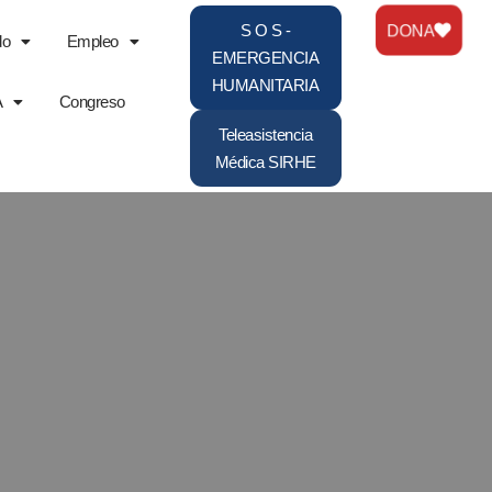
DONA
S O S -
do
Empleo
EMERGENCIA
HUMANITARIA
A
Congreso
Teleasistencia
Médica SIRHE