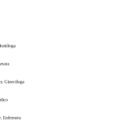
dontóloga
esora
ez. Ginecóloga
édico
e. Enfermera