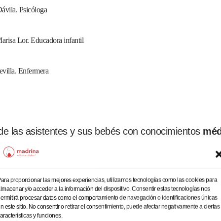
ávila. Psicóloga
risa Lor. Educadora infantil
illa. Enfermera
 de las asistentes y sus bebés con conocimientos
méd
 higiene íntima femenina, higiene dental, ropa de beb
ara proporcionar las mejores experiencias, utilizamos tecnologías como las cookies para
adres y sus bebés.
lmacenar y/o acceder a la información del dispositivo. Consentir estas tecnologías nos
ermitirá procesar datos como el comportamiento de navegación o identificaciones únicas
n este sitio. No consentir o retirar el consentimiento, puede afectar negativamente a ciertas
aracterísticas y funciones.