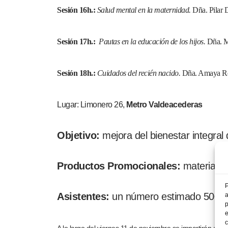
Sesión 16h.:
Salud mental en la maternidad.
Dña. Pilar D
Sesión 17h.:
Pautas en la educación de los hijos.
Dña. Ma
Sesión 18h.:
Cuidados del recién nacido.
Dña. Amaya Rev
Lugar: Limonero 26,
Metro Valdeacederas
Objetivo:
mejora del bienestar integral
Productos Promocionales:
material de
P
Asistentes:
un número estimado 500 m
a
p
e
c