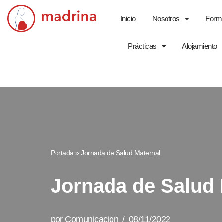
Inicio
Nosotros
Form
Saltar
al
Prácticas
Alojamiento
contenido
Portada
»
Jornada de Salud Maternal
Jornada de Salud 
por
Comunicacion
08/11/2022