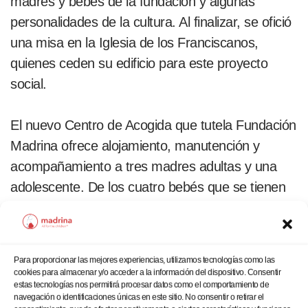
madres y bebés de la fundación y algunas
personalidades de la cultura. Al finalizar, se ofició
una misa en la Iglesia de los Franciscanos,
quienes ceden su edificio para este proyecto
social.
El nuevo Centro de Acogida que tutela Fundación
Madrina ofrece alojamiento, manutención y
acompañamiento a tres madres adultas y una
adolescente. De los cuatro bebés que se tienen
en la residencia, dos son recién nacidos.
El acto finalizó con unas palabras del Presidente
Para proporcionar las mejores experiencias, utilizamos tecnologías como las
de la fundación, Conrado Giménez Agrela, quien
cookies para almacenar y/o acceder a la información del dispositivo. Consentir
estas tecnologías nos permitirá procesar datos como el comportamiento de
agradeció a los asistentes y a la comunidad
navegación o identificaciones únicas en este sitio. No consentir o retirar el