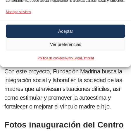
franciscana por la acogida al proyecto.
consentimiento, puede afectar negativamente a ciertas características y funciones.
Aprovechó la ocasión para hacer una petición de
Manage services
ayuda a las personas que puedan y quieran
colaborar para poder seguir manteniendo el
Aceptar
centro y conseguir recursos económicos para
hacer un ascensor y así permitir el uso de todos
Ver preferencias
los niveles del inmueble.
Política de cookies
Aviso Legal / Imprint
Con este proyecto, Fundación Madrina busca la
integración social y laboral en la sociedad de las
madres que atraviesan situaciones difíciles, así
como estimular y promover la autoestima y
fortalecer o mejorar el vínculo madre e hijo.
Fotos inauguración del Centro