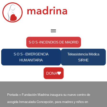
Saltar
al
contenido
S O S -INCENDIOS DE MADRID
S O S - EMERGENCIA
Teleasistencia Médica
HUMANITARIA
SIRHE
DONA
Portada
»
Fundación Madrina inaugura su nuevo centro de
acogida Inmaculada Concepción, para madres y niños en