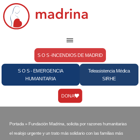
Saltar
al
contenido
S O S -INCENDIOS DE MADRID
S O S - EMERGENCIA
Teleasistencia Médica
HUMANITARIA
SIRHE
DONA
Portada
»
Fundación Madrina, solicita por razones humanitarias
el realojo urgente y un trato más solidario con las familias más