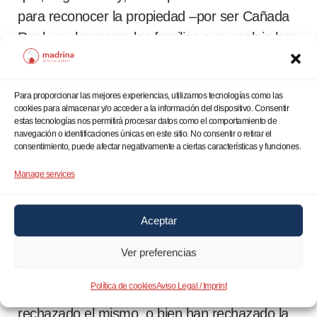
para reconocer la propiedad –por ser Cañada
Real-, y al negarse las familias a su realojo han
perdido toda esperanza de conseguir otra
vivienda, es decir, esas familias de mayores y
Para proporcionar las mejores experiencias, utilizamos tecnologías como las
alguna familia con menores a cargo,
se
cookies para almacenar y/o acceder a la información del dispositivo. Consentir
encontrarían hoy literalmente en situación
estas tecnologías nos permitirá procesar datos como el comportamiento de
navegación o identificaciones únicas en este sitio. No consentir o retirar el
de calle
, y
sin poder abandonar sus casas
consentimiento, puede afectar negativamente a ciertas características y funciones.
para evitar que les sepulten sus viviendas
–
Manage services
la única que tienen-, y cercados por las
excavadoras trabajan activamente en favor del
Aceptar
parque regional.
Ver preferencias
Apenas
una docena de familias
no tendrían
Política de cookies
Aviso Legal / Imprint
derecho a realojamiento
porque o bien lo han
rechazado el mismo, o bien han rechazado la