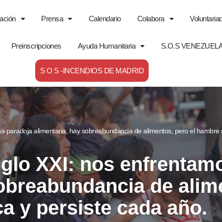
ación
Prensa
Calendario
Colabora
Voluntaria
Preinscripciones
Ayuda Humanitaria
S.O.S VENEZUEL
S O S -INCENDIOS DE MADRID
a paradoja alimentaria, hay sobreabundancia de alimentos, pero el hambre se
iglo XXI: nos enfrentam
sobreabundancia de alime
a y persiste cada año.