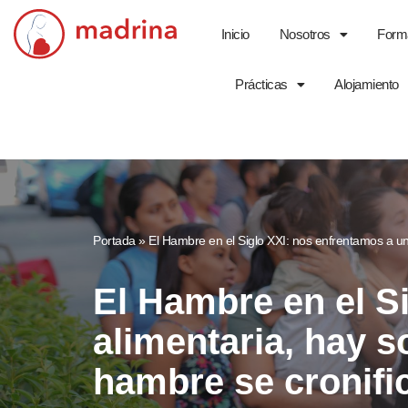
Inicio
Nosotros
Form
Saltar
al
Prácticas
Alojamiento
contenido
Portada
»
El Hambre en el Siglo XXI: nos enfrentamos a un
El Hambre en el S
alimentaria, hay 
hambre se cronific