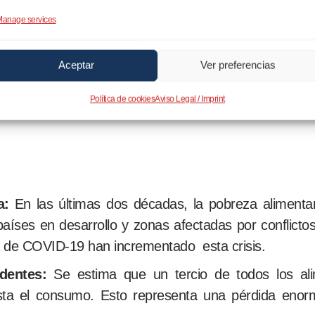
rman en el mundo y 420.000 mueren por consumo de
anage services
no pueden acceder a una dieta equilibrada de com
Aceptar
Ver preferencias
 alimentación.
Política de cookies
Aviso Legal / Imprint
a:
En las últimas dos décadas, la pobreza alimenta
íses en desarrollo y zonas afectadas por conflictos
 de COVID-19 han incrementado esta crisis.
dentes:
Se estima que un tercio de todos los ali
asta el consumo. Esto representa una pérdida enor