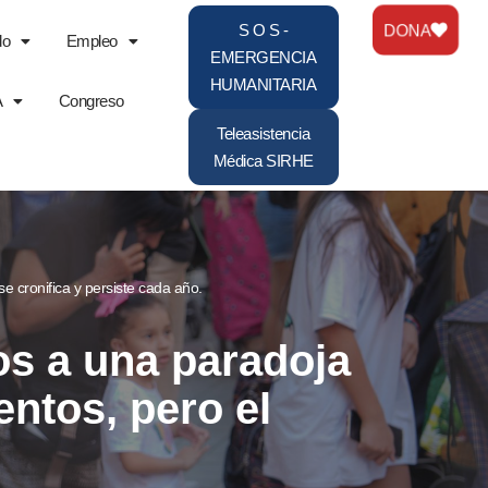
DONA
S O S -
do
Empleo
EMERGENCIA
HUMANITARIA
A
Congreso
Teleasistencia
Médica SIRHE
 cronifica y persiste cada año.
os a una paradoja
ntos, pero el