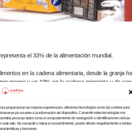
 representa el 33% de la alimentación mundial.
imentos en la cadena alimentaria, desde la granja 
al por menor y un 19% en la cadena minorista y de co
ra el consumo pero solo 9 representan el 66% de la p
ara proporcionar las mejores experiencias, utilizamos tecnologías como las cookies para
lmacenar y/o acceder a la información del dispositivo. Consentir estas tecnologías nos
dos y un 29% de las razas de ganado están en riesg
ermitirá procesar datos como el comportamiento de navegación o identificaciones únicas
n este sitio. No consentir o retirar el consentimiento, puede afectar negativamente a ciertas
aracterísticas y funciones.