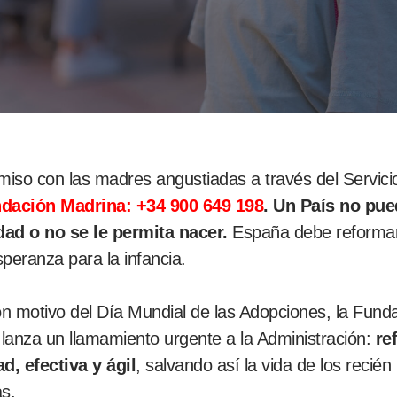
so con las madres angustiadas a través del Servicio 
dación Madrina: +34 900 649 198
.
Un País no pue
ad o no se le permita nacer.
España debe reformar 
peranza para la infancia.
 motivo del Día Mundial de las Adopciones, la Funda
, lanza un llamamiento urgente a la Administración:
re
d, efectiva y ágil
, salvando así la vida de los recié
s.