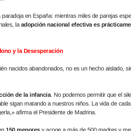
 paradoja en España: mientras miles de parejas esp
nales, la
adopción nacional efectiva es prácticame
dono y la Desesperación
ecién nacidos abandonados, no es un hecho aislado, si
cción de la infancia
. No podemos permitir que el sile
le sigan matando a nuestros niños. La vida de cada 
erla,» afirma el Presidente de Madrina.
cen
150 menores
y acoge a más de 500 madres y menor