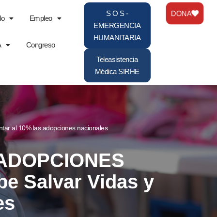
DONA
S O S -
do
Empleo
EMERGENCIA
HUMANITARIA
A
Congreso
Teleasistencia
Médica SIRHE
 al 10% las adopciones nacionales
 ADOPCIONES
 Salvar Vidas y
es