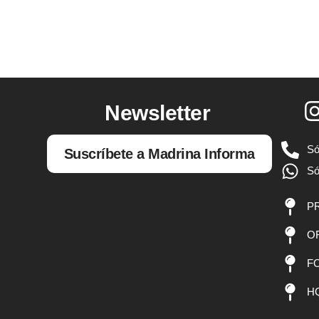
Newsletter
Só
Suscríbete a Madrina Informa
Só
PR
OF
FO
HQ