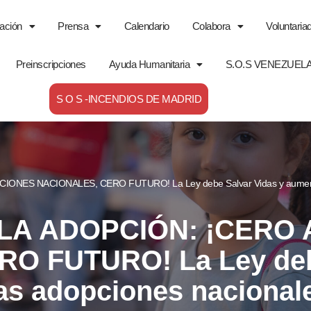
ación
Prensa
Calendario
Colabora
Voluntaria
Preinscripciones
Ayuda Humanitaria
S.O.S VENEZUEL
S O S -INCENDIOS DE MADRID
NES NACIONALES, CERO FUTURO! La Ley debe Salvar Vidas y aumentar
 LA ADOPCIÓN: ¡CERO
O FUTURO! La Ley debe
as adopciones nacional