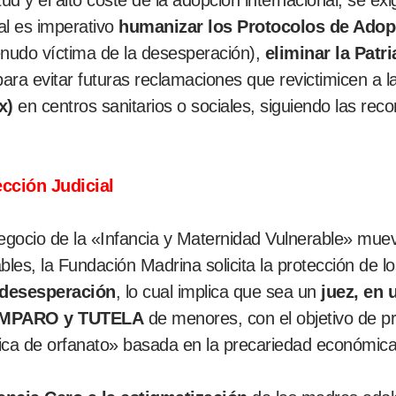
titud y el alto coste de la adopción internacional, se e
al es imperativo
humanizar los Protocolos de Adop
nudo víctima de la desesperación),
eliminar la Patr
a evitar futuras reclamaciones que revictimicen a la
x)
en centros sanitarios o sociales, siguiendo las re
ección Judicial
gocio de la «Infancia y Maternidad Vulnerable» mueve
les, la Fundación Madrina solicita la protección de l
a desesperación
, lo cual implica que sea un
juez, en 
MPARO y TUTELA
de menores, con el objetivo de pri
ítica de orfanato» basada en la precariedad económica