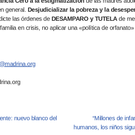
ancia Cero a la estigmatización
de las madres adole
en general.
Desjudicializar la pobreza y la desespe
 dicte las órdenes de
DESAMPARO y TUTELA
de men
familia en crisis, no aplicar una «política de orfanat
a@madrina.org
rina.org
nte: nuevo blanco del
“Millones de infa
humanos, los niños sigu