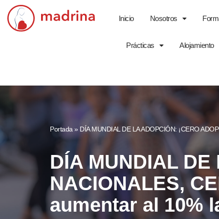
Inicio
Nosotros
Form
Saltar
al
Prácticas
Alojamiento
contenido
Portada
»
DÍA MUNDIAL DE LA ADOPCIÓN: ¡CERO ADOPCIO
DÍA MUNDIAL DE
NACIONALES, CER
aumentar al 10% l