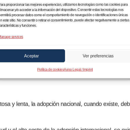
ara proporcionar las mejores experiencias, utilizamos tecnologías como las cookies para
la Ley de Adopción
para establecer la
Prioridad de 
lmacenar y/o acceder a la información del dispositivo. Consentir estas tecnologías nos
ermitirá procesar datos como el comportamiento de navegación o identificaciones únicas
a Adopción Nacional sobre la Internacional. Esta reform
n este sitio. No consentir o retirar el consentimiento, puede afectar negativamente a ciertas
que permite a la madre biológica (madre donante) deci
aracterísticas y funciones.
estar, eliminando así el miedo a la persecución de lo
anage services
o a medidas de acompañamiento, podría canalizar a
Aceptar
Ver preferencias
abandono, directamente hacia la Adopción Nacional, 
as.
Política de cookies
Aviso Legal / Imprint
tosa y lenta, la adopción nacional, cuando existe, de