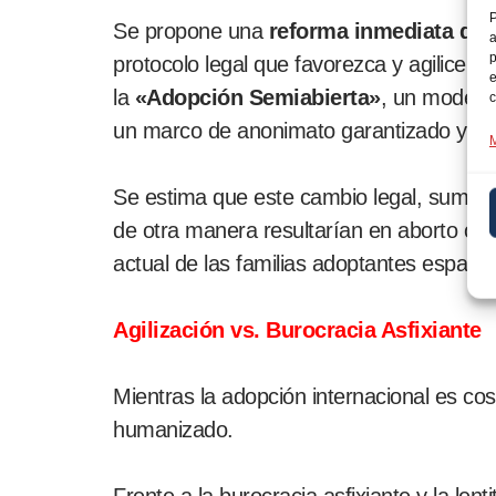
P
Se propone una
reforma inmediata de 
a
p
protocolo legal que favorezca y agilice l
e
la
«Adopción Semiabierta»
, un modelo 
c
un marco de anonimato garantizado y bien
M
Se estima que este cambio legal, sumad
de otra manera resultarían en aborto o 
actual de las familias adoptantes español
Agilización vs. Burocracia Asfixiante
Mientras la adopción internacional es cos
humanizado.