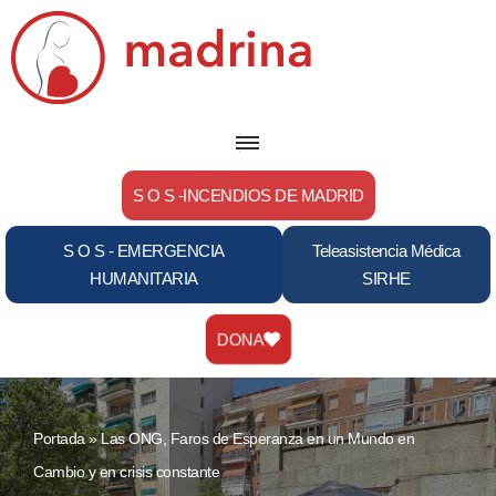
Saltar
al
contenido
S O S -INCENDIOS DE MADRID
S O S - EMERGENCIA
Teleasistencia Médica
HUMANITARIA
SIRHE
DONA
Portada
»
Las ONG, Faros de Esperanza en un Mundo en
Cambio y en crisis constante